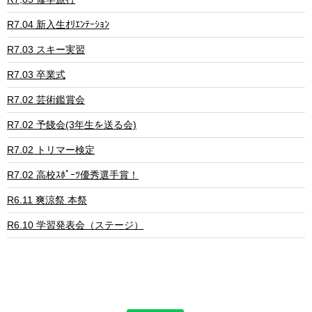
R7.04 新入生ｵﾘｴﾝﾃｰｼｮﾝ
R7.03 スキー実習
R7.03 卒業式
R7.02 芸術鑑賞会
R7.02 予餞会(3年生を送る会)
R7.02 トリマー検定
R7.02 高校ｽﾎﾟｰﾂ優秀選手賞！
R6.11 爽涼祭 本祭
R6.10 学習発表会（ステージ）