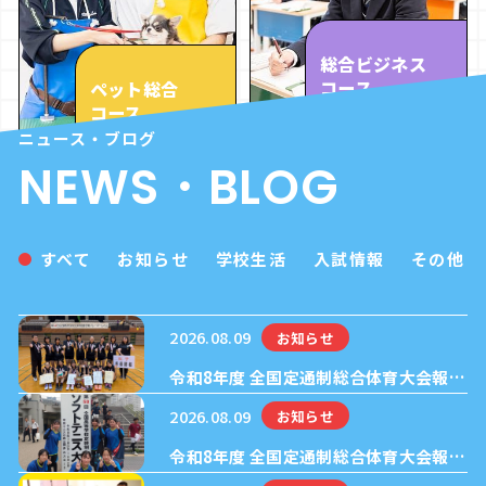
総合ビジネス
コース
ペット総合
コース
ニュース・ブログ
NEWS・BLOG
すべて
お知らせ
学校生活
入試情報
その他
2026.08.09
お知らせ
令和8年度 全国定通制総合体育大会報告
【女子バレーボール部編】準優勝！
2026.08.09
お知らせ
令和8年度 全国定通制総合体育大会報告