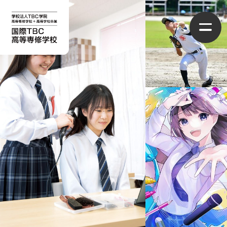
国際TBC高等専修学校について
学校概要
学べるコース
スクールライフ
情報ライセンスコース
進路・就職先
制服コレクション
CG・まんがコース
入学案内
施設・設備
ファッションクリエイターコース
募集要項
アクセス