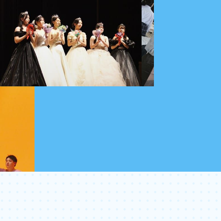
カウンセリング
保育・福祉コース
入学までの流れ
体験入学について
フォトギャラリー
ペット総合コース
学費
総合ビジネスコース
制度・特典・奨学金の一覧