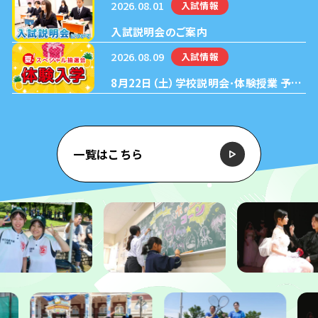
【ソフトテニス部編】準優勝！
2026.08.01
入試情報
入試説明会のご案内
2026.08.09
入試情報
8月22日（土）学校説明会･体験授業 予約
受付中！
一覧はこちら