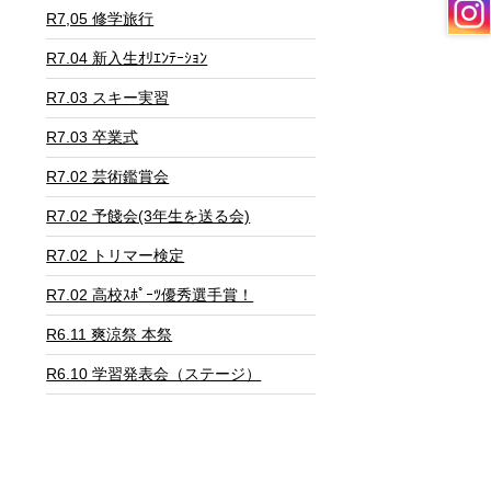
日
R7,05 修学旅行
R7.04 新入生ｵﾘｴﾝﾃｰｼｮﾝ
R7.03 スキー実習
R7.03 卒業式
R7.02 芸術鑑賞会
R7.02 予餞会(3年生を送る会)
R7.02 トリマー検定
R7.02 高校ｽﾎﾟｰﾂ優秀選手賞！
R6.11 爽涼祭 本祭
R6.10 学習発表会（ステージ）