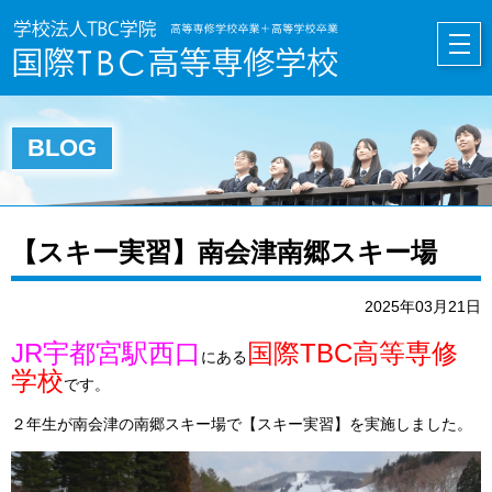
HOME
BLOG
【スキー実習】南会津南郷スキー場
2025年03月21日
JR宇都宮駅西口
国際TBC高等専修
にある
学校
です。
２年生が南会津の南郷スキー場で【スキー実習】を実施しました。