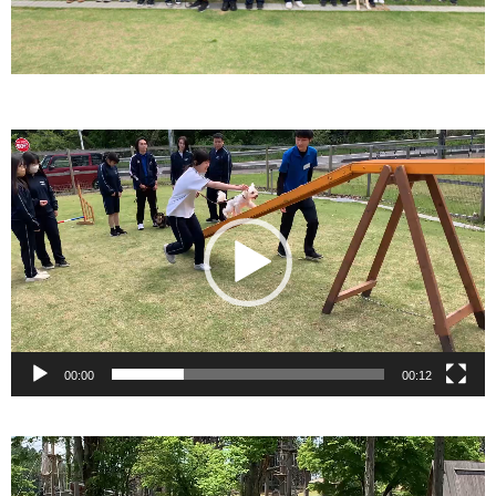
動
画
プ
レ
ー
ヤ
ー
00:00
00:12
動
画
プ