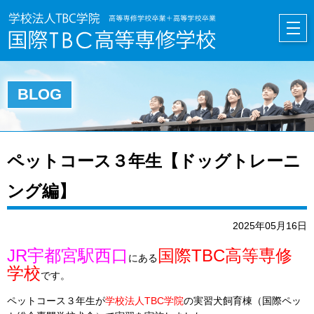
HOME
BLOG
ペットコース３年生【ドッグトレーニ
ング編】
2025年05月16日
JR宇都宮駅西口
国際TBC高等専修
にある
学校
です。
ペットコース３年生が
学校法人TBC学院
の実習犬飼育棟
（国際ペッ