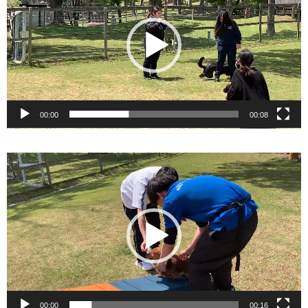
レ
ー
ヤ
ー
00:00
00:08
動
画
プ
レ
ー
ヤ
ー
00:00
00:16