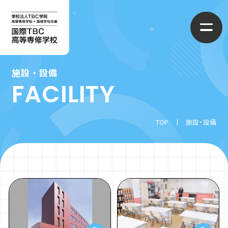
施設・設備
国際TBC高等専修学校について
FACILITY
学校概要
学べるコース
TOP
施設・設備
スクールライフ
情報ライセンスコース
進路・就職先
制服コレクション
CG・まんがコース
入学案内
施設・設備
ファッションクリエイターコース
募集要項
アクセス