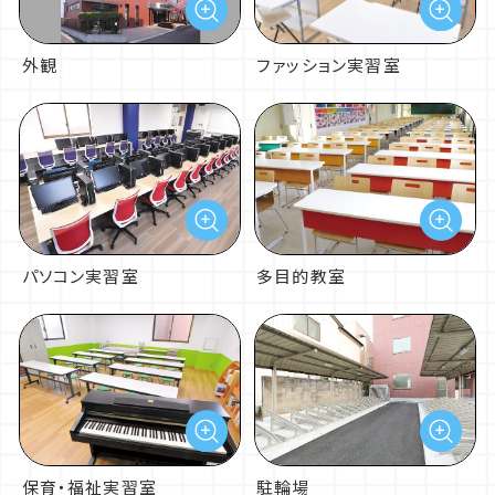
外観
ファッション実習室
カウンセリング
保育・福祉コース
入学までの流れ
体験入学について
フォトギャラリー
ペット総合コース
学費
総合ビジネスコース
制度・特典・奨学金の一覧
パソコン実習室
多目的教室
保育・福祉実習室
駐輪場