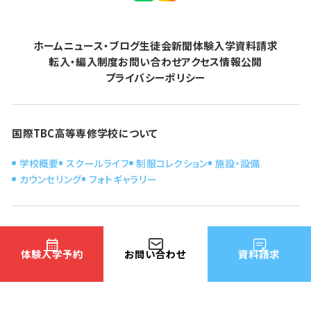
ホーム
ニュース・ブログ
生徒会新聞
体験入学
資料請求
転入・編入制度
お問い合わせ
アクセス
情報公開
プライバシーポリシー
国際TBC高等専修学校について
学校概要
スクールライフ
制服コレクション
施設・設備
カウンセリング
フォトギャラリー
学べるコース
体験入学予約
お問い合わせ
資料請求
情報ライセンスコース
CG・まんがコース
ファッションクリエイターコース
保育・福祉コース
ペット総合コース
総合ビジネスコース