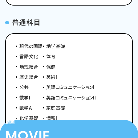
普通科目
現代の国語
地学基礎
言語文化
体育
地理総合
保健
歴史総合
美術I
公共
英語コミュニケーションI
数学I
英語コミュニケーションII
数学A
家庭基礎
化学基礎
情報I
動画
生物基礎
MOVIE