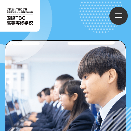
国際TBC高等専修学校について
学校概要
学べるコース
スクールライフ
情報ライセンスコース
進路・就職先
制服コレクション
CG・まんがコース
入学案内
施設・設備
ファッションクリエイターコース
募集要項
アクセス