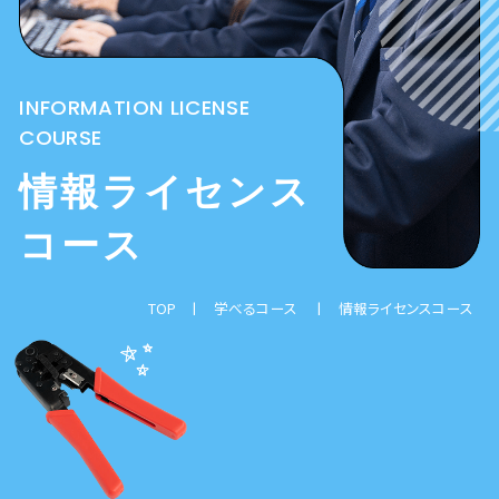
カウンセリング
保育・福祉コース
入学までの流れ
INFORMATION LICENSE
体験入学について
COURSE
フォトギャラリー
ペット総合コース
学費
情報ライセンス
総合ビジネスコース
制度・特典・奨学金の一覧
コース
TOP
学べるコース
情報ライセンスコース