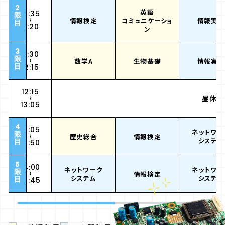
2
英語
10:35
限
情報検定
コミュニケーショ
情報実習
~
目
11:20
ン
3
11:30
限
数学A
生物基礎
情報実習
~
目
12:15
12:15
昼休み
~
13:05
4
13:05
ネットワー
限
歴史総合
情報検定
~
システム
目
13:50
5
14:00
ネットワーク
ネットワー
限
情報検定
~
システム
システム
目
14:45