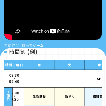
生徒作品：数当てゲーム
時間割 (例)
時間 / 曜日
月
火
水
09:30
SHR
~
09:40
1
09:40
限
生物基礎
数学A
情報実習
~
目
10:25