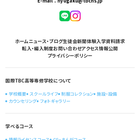
E-mail：
nyugaku@tbchs.jp
ホーム
ニュース・ブログ
生徒会新聞
体験入学
資料請求
転入・編入制度
お問い合わせ
アクセス
情報公開
プライバシーポリシー
国際TBC高等専修学校について
学校概要
スクールライフ
制服コレクション
施設・設備
カウンセリング
フォトギャラリー
学べるコース
情報ライセンスコース
CG・まんがコース