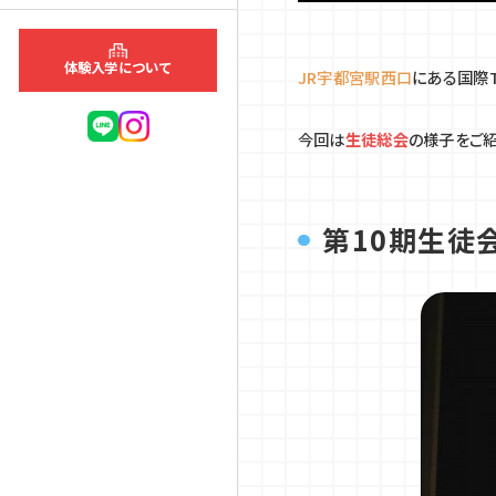
体験入学について
JR宇都宮駅西口
にある
国際
今回は
生徒総会
の様子をご紹
第10期生徒