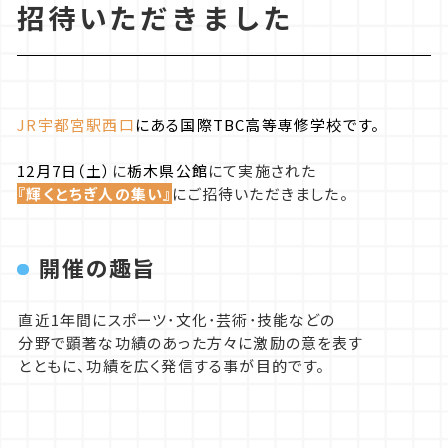
招待いただきました
カウンセリング
保育・福祉コース
入学までの流れ
ㅤ
体験入学について
JR宇都宮駅西口
にある国際TBC高等専修学校です。
フォトギャラリー
ペット総合コース
学費
ㅤㅤ
12月7日（土）
に
栃木県公館
にて実施された
『輝くとちぎ人の集い』
にご招待いただきました。
総合ビジネスコース
制度・特典・奨学金の一覧
ㅤ
ㅤ
開催の趣旨
ㅤ直近1年間にスポーツ･文化･芸術･技能などの
ㅤ分野で顕著な功績のあった方々に激励の意を表す
ㅤとともに、功績を広く発信する事が目的です。
ㅤ
ㅤ
ㅤ