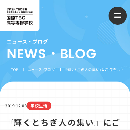
ニュース・ブログ
国際TBC高等専修学校について
NEWS・BLOG
学校概要
学べるコース
TOP
ニュース・ブログ
『輝くとちぎ人の集い』にご招待いただきました
スクールライフ
情報ライセンスコース
進路・就職先
2019.12.08
学校生活
制服コレクション
CG・まんがコース
入学案内
『輝くとちぎ人の集い』にご
施設・設備
ファッションクリエイターコース
募集要項
アクセス