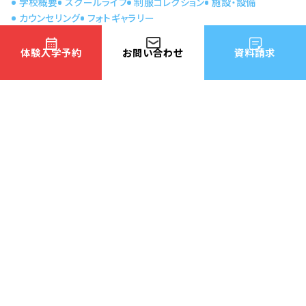
学校概要
スクールライフ
制服コレクション
施設・設備
カウンセリング
フォトギャラリー
体験入学予約
お問い合わせ
資料請求
学べるコース
情報ライセンスコース
CG・まんがコース
ファッションクリエイターコース
保育・福祉コース
ペット総合コース
総合ビジネスコース
国際情報ビジネス専門学
国際看護介護保育専門学
校
校
国際ファッションビューティ
国際ペット総合専門学校
専門学校