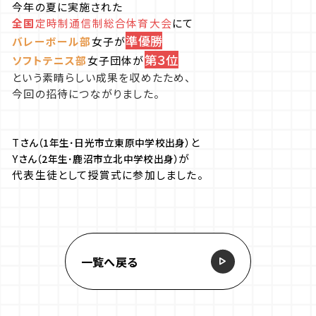
今年の夏に実施された
全国
定時制通信制総合体育大会
にて
準優勝
バレーボール部
女子が
第３位
ソフトテニス部
女子団体が
という素晴らしい成果を収めたため、
今回の招待につながりました。
T
と
さん（1年生･日光市立東原中学校出身）
Y
が
さん（2年生･鹿沼市立北中学校出身）
代表生徒として授賞式に参加しました。
ㅤㅤ
一覧へ戻る