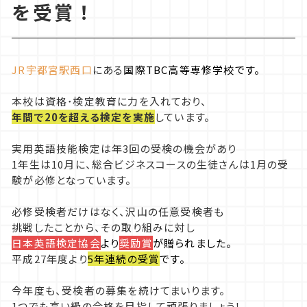
を受賞！
カウンセリング
保育・福祉コース
入学までの流れ
JR宇都宮駅西口
にある
国際TBC高等専修学校です。
体験入学について
フォトギャラリー
ペット総合コース
学費
本校は資格･検定教育に力を入れており、
年間で20を超える検定を実施
しています。
総合ビジネスコース
制度・特典・奨学金の一覧
実用英語技能検定は年3回の受検の機会があり
1年生は10月に、総合ビジネスコースの生徒さんは1月の受
験が必修となっています。
必修受検者だけはなく、沢山の任意受検者も
挑戦したことから、その取り組みに対し
日本英語検定協会
より
奨励賞
が贈られました。
平成27年度より
5年連続の受賞
です。
今年度も、受検者の募集を続けてまいります。
1つでも高い級の合格を目指して頑張りましょう！