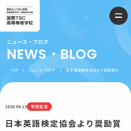
ニュース・ブログ
国際TBC高等専修学校について
NEWS・BLOG
学校概要
学べるコース
TOP
ニュース・ブログ
日本英語検定協会より奨励賞を受賞！
スクールライフ
情報ライセンスコース
進路・就職先
2020.04.13
学校生活
制服コレクション
CG・まんがコース
入学案内
日本英語検定協会より奨励賞
施設・設備
ファッションクリエイターコース
募集要項
アクセス