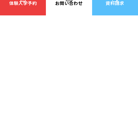
情報ライセンスコース
CG・まんがコース
体験入学予約
お問い合わせ
資料請求
ファッションクリエイターコース
保育・福祉コース
ペット総合コース
総合ビジネスコース
国際情報ビジネス専門学
国際看護介護保育専門学
校
校
国際ファッションビューティ
国際ペット総合専門学校
専門学校
国際ティビィシィ小山看護
国際テクニカルデザイン☆
専門学校
自動車専門学校
国際TBC調理・パティシエ
国際テクニカル美容
専門学校
専門学校